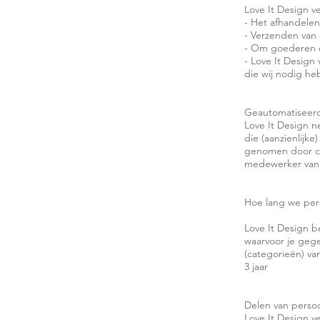
Love It Design 
- Het afhandelen
- Verzenden van 
- Om goederen en
- Love It Design 
die wij nodig he
Geautomatiseerd
Love It Design n
die (aanzienlijk
genomen door co
medewerker van L
Hoe lang we pe
Love It Design b
waarvoor je geg
(categorieën) v
3 jaar
Delen van pers
Love It Design ve