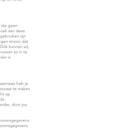
s die geen
ezoek aan deze
gebruiken zijn
rgen ervoor dat
 Ook kunnen wij
rowser zo in te
der is
Daarnaast heb je
bezwaar te maken
cht op
 de
ander, door jou
persoonsgegevens
ersoonsgegevens