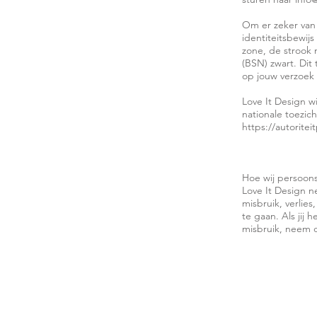
Om er zeker van 
identiteitsbewij
zone, de strook
(BSN) zwart. Dit
op jouw verzoek 
Love It Design w
nationale toezic
https://autorite
Hoe wij persoon
Love It Design 
misbruik, verli
te gaan. Als jij 
misbruik, neem d