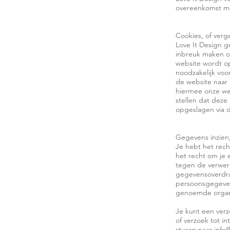
overeenkomst met
Cookies, of verg
Love It Design g
inbreuk maken op
website wordt op
noodzakelijk vo
de website naar
hiermee onze web
stellen dat deze
opgeslagen via d
Gegevens inzien,
Je hebt het rech
het recht om je
tegen de verwer
gegevensoverdra
persoonsgegevens
genoemde organis
Je kunt een verz
of verzoek tot 
sturen naar info@