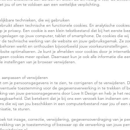
 jou of om te voldoen aan een wettelijke verplichting.
elijkbare technieken, die wij gebruiken
ebruikt alleen technische en functionele cookies. En analytische cookie
 je privacy. Een cookie is een klein tekstbestand dat bij het eerste b
geslagen op jouw computer, tablet of smartphone. De cookies die wij 
or de technische werking van de website en jouw gebruiksgemak. Ze zo
 behoren werkt en onthouden bijvoorbeeld jouw voorkeursinstellingen.
site optimaliseren. Je kunt je afmelden voor cookies door je internetb
 geen cookies meer opslaat. Daarnaast kun je ook alle informatie die eer
e instellingen van je browser verwijderen.
 aanpassen of verwijderen
t om je persoonsgegevens in te zien, te corrigeren of te verwijderen. 
 eventuele toestemming voor de gegevensverwerking in te trekken of 
king van jouw persoonsgegevens door Love It Design en heb je het re
agbaarheid. Dat betekent dat je bij ons een verzoek kan indienen om
 die wij van jou beschikken in een computerbestand naar jou of een 
atie, te sturen.
oek tot inzage, correctie, verwijdering, gegevensoverdraging van je 
intrekking van je toestemming of bezwaar op de verwerking van jouw p
loveitdesign.nl.