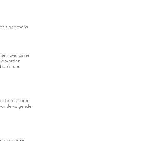
 zoals gegevens
iten over zaken
die worden
rbeeld een
n te realiseren
oor de volgende
ring van onze