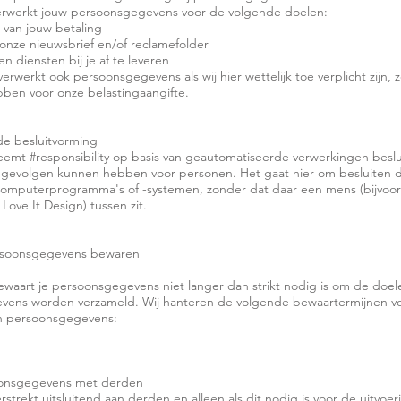
verwerkt jouw persoonsgegevens voor de volgende doelen:
 van jouw betaling
onze nieuwsbrief en/of reclamefolder
 diensten bij je af te leveren
verwerkt ook persoonsgegevens als wij hier wettelijk toe verplicht zijn,
bben voor onze belastingaangifte.
e besluitvorming
eemt #responsibility op basis van geautomatiseerde verwerkingen beslu
e) gevolgen kunnen hebben voor personen. Het gaat hier om besluiten 
mputerprogramma's of -systemen, zonder dat daar een mens (bijvoo
ove It Design) tussen zit.
rsoonsgegevens bewaren
ewaart je persoonsgegevens niet langer dan strikt nodig is om de doele
evens worden verzameld. Wij hanteren de volgende bewaartermijnen v
an persoonsgegevens:
oonsgegevens met derden
rstrekt uitsluitend aan derden en alleen als dit nodig is voor de uitvoe