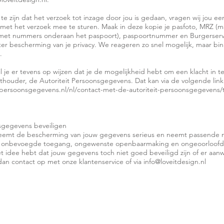
te zijn dat het verzoek tot inzage door jou is gedaan, vragen wij jou ee
s met het verzoek mee te sturen. Maak in deze kopie je pasfoto, MRZ (
 met nummers onderaan het paspoort), paspoortnummer en Burgerse
 ter bescherming van je privacy. We reageren zo snel mogelijk, maar bi
.
il je er tevens op wijzen dat je de mogelijkheid hebt om een klacht in t
hthouder, de Autoriteit Persoonsgegevens. Dat kan via de volgende link
itpersoonsgegevens.nl/nl/contact-met-de-autoriteit-persoonsgegevens/
sgegevens beveiligen
neemt de bescherming van jouw gegevens serieus en neemt passende
es, onbevoegde toegang, ongewenste openbaarmaking en ongeoorloofde
het idee hebt dat jouw gegevens toch niet goed beveiligd zijn of er aanw
an contact op met onze klantenservice of via info@loveitdesign.nl