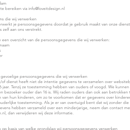
dam
 te bereiken via info@loveitdesign.nl
s die wij verwerken
verwerkt je persoonsgegevens doordat je gebruik maakt van onze diens
 zelf aan ons verstrekt.
e een overzicht van de persoonsgegevens die wij verwerken:
rnaam
s
er
f gevoelige persoonsgegevens die wij verwerken
of dienst heeft niet de intentie gegevens te verzamelen over website
16 jaar. Tenzij ze toestemming hebben van ouders of voogd. We kunnen 
en bezoeker ouder dan 16 is. Wij raden ouders dan ook aan betrokken te
ten van hun kinderen, om zo te voorkomen dat er gegevens over kinder
derlijke toestemming. Als je er van overtuigd bent dat wij zonder di
gevens hebben verzameld over een minderjarige, neem dan contact met
.nl, dan verwijderen wij deze informatie.
n op basis van welke grondslag wij persoonsgegevens verwerken