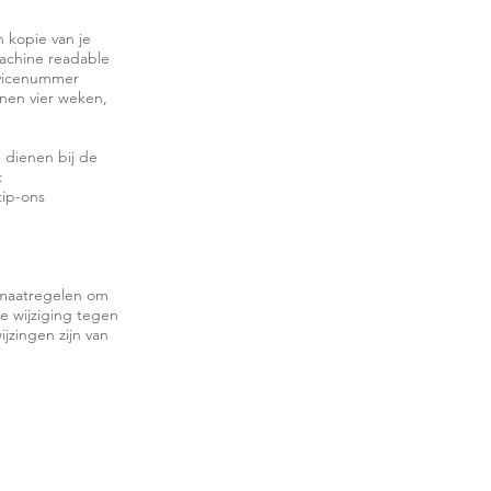
n kopie van je
machine readable
rvicenummer
nnen vier weken,
e dienen bij de
:
tip-ons
 maatregelen om
 wijziging tegen
ijzingen zijn van