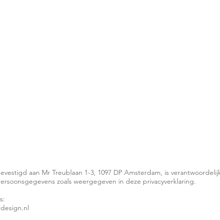
LOVE
IT
gevestigd aan Mr Treublaan 1-3, 1097 DP Amsterdam, is verantwoordelij
persoonsgegevens zoals weergegeven in deze privacyverklaring.
s:
tdesign.nl