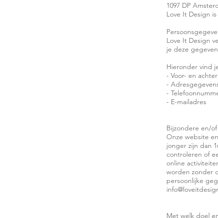
1097 DP Amster
Love It Design is
Persoonsgegeven
Love It Design 
je deze gegevens
Hieronder vind j
- Voor- en achte
- Adresgegeven
- Telefoonnumm
- E-mailadres
Bijzondere en/o
Onze website en/
jonger zijn dan 
controleren of e
online activitei
worden zonder ou
persoonlijke ge
info@loveitdesign
Met welk doel e